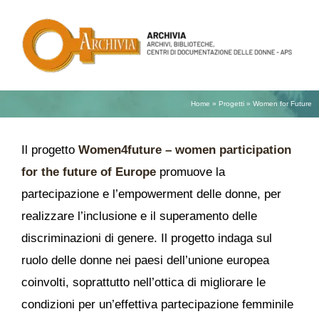
Vai
al
contenuto
Home
»
Progetti
»
Women for Future
Il progetto
Women4future –
women participation
for the future of Europe
promuove la
partecipazione e l’empowerment delle donne, per
realizzare l’inclusione e il superamento delle
discriminazioni di genere. Il progetto indaga sul
ruolo delle donne nei paesi dell’unione europea
coinvolti, soprattutto nell’ottica di migliorare le
condizioni per un’effettiva partecipazione femminile