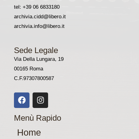
tel: +39 06 6833180
archivia.cidd@libero.it
archivia.info@libero.it
Sede Legale
Via Della Lungara, 19
00165 Roma
C.F.97307800587
F
I
a
n
c
s
Menù Rapido
e
t
b
a
Home
o
g