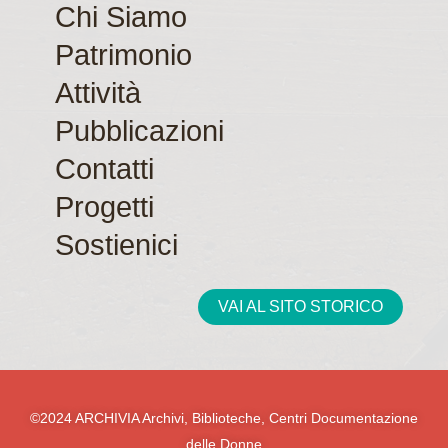
o
r
Chi Siamo
k
a
Patrimonio
m
Attività
Pubblicazioni
Contatti
Progetti
Sostienici
VAI AL SITO STORICO
©2024 ARCHIVIA Archivi, Biblioteche, Centri Documentazione
delle Donne