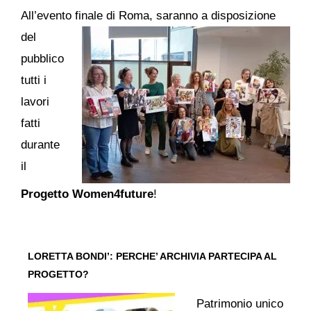
All’evento finale di Roma, saranno a disposizione
del
pubblico
tutti i
lavori
fatti
durante
il
Progetto Women4future
!
LORETTA BONDI’: PERCHE’ ARCHIVIA PARTECIPA AL
PROGETTO?
Patrimonio unico