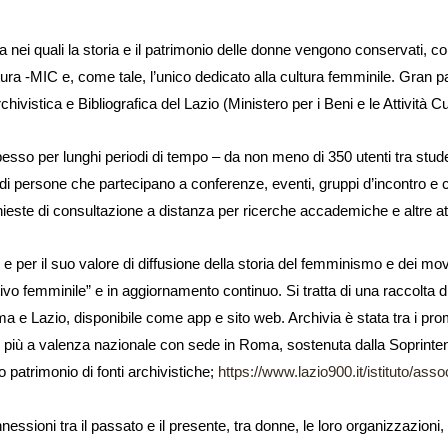
 nei quali la storia e il patrimonio delle donne vengono conservati, consul
ltura -MIC e, come tale, l’unico dedicato alla cultura femminile. Gran p
ivistica e Bibliografica del Lazio (Ministero per i Beni e le Attività Cu
sso per lunghi periodi di tempo – da non meno di 350 utenti tra studenti
di persone che partecipano a conferenze, eventi, gruppi d’incontro e cor
hieste di consultazione a distanza per ricerche accademiche e altre att
i e per il suo valore di diffusione della storia del femminismo e dei movi
femminile” e in aggiornamento continuo. Si tratta di una raccolta digit
 e Lazio, disponibile come app e sito web. Archivia è stata tra i pro
er lo più a valenza nazionale con sede in Roma, sostenuta dalla Sopri
o patrimonio di fonti archivistiche;
https://www.lazio900.it/istituto/ass
essioni tra il passato e il presente, tra donne, le loro organizzazion