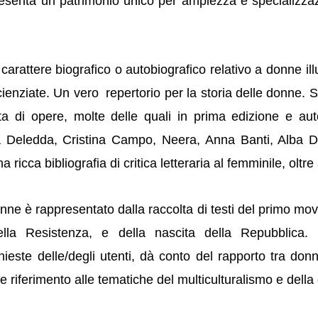
ppresenta un patrimonio unico per ampiezza e specializz
tere biografico o autobiografico relativo a donne illust
cienziate. Un vero repertorio per la storia delle donne. S
a di opere, molte delle quali in prima edizione e autog
ia Deledda, Cristina Campo, Neera, Anna Banti, Alba
ricca bibliografia di critica letteraria al femminile, oltre
e donne è rappresentato dalla raccolta di testi del primo 
della Resistenza, e della nascita della Repubblica
ieste delle/degli utenti, dà conto del rapporto tra do
 riferimento alle tematiche del multiculturalismo e della