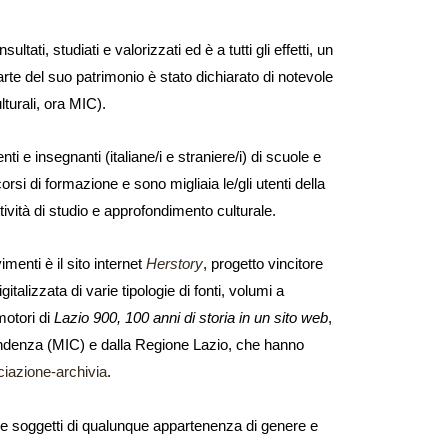
tati, studiati e valorizzati ed è a tutti gli effetti, un
arte del suo patrimonio è stato dichiarato di notevole
lturali, ora MIC).
 e insegnanti (italiane/i e straniere/i) di scuole e
si di formazione e sono migliaia le/gli utenti della
ività di studio e approfondimento culturale.
menti è il sito internet
Herstory
, progetto vincitore
alizzata di varie tipologie di fonti, volumi a
motori di
Lazio 900, 100 anni di storia in un sito web
,
ntendenza (MIC) e dalla Regione Lazio, che hanno
ociazione-archivia
.
i, e soggetti di qualunque appartenenza di genere e