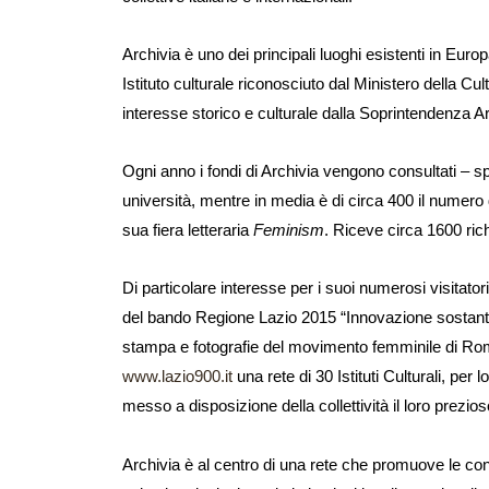
Archivia è uno dei principali luoghi esistenti in Europa
Istituto culturale riconosciuto dal Ministero della Cu
interesse storico e culturale dalla Soprintendenza Arch
Ogni anno i fondi di Archivia vengono consultati – spe
università, mentre in media è di circa 400 il numero 
sua fiera letteraria
Feminism
. Riceve circa 1600 ric
Di particolare interesse per i suoi numerosi visitator
del bando Regione Lazio 2015 “Innovazione sostantivo 
stampa e fotografie del movimento femminile di Roma
www.lazio900.it
una rete di 30 Istituti Culturali, p
messo a disposizione della collettività il loro prezios
Archivia è al centro di una rete che promuove le conn