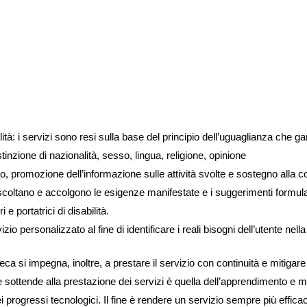
à: i servizi sono resi sulla base del principio dell’uguaglianza che gar
inzione di nazionalità, sesso, lingua, religione, opinione
, promozione dell’informazione sulle attività svolte e sostegno alla co
i ascoltano e accolgono le esigenze manifestate e i suggerimenti formula
 e portatrici di disabilità.
io personalizzato al fine di identificare i reali bisogni dell’utente nella 
teca si impegna, inoltre, a prestare il servizio con continuità e mitiga
 sottende alla prestazione dei servizi è quella dell’apprendimento e 
ei progressi tecnologici. Il fine è rendere un servizio sempre più efficac