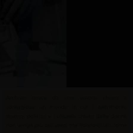
Archivia nasce da una visione chiara e
coraggiosa: un mondo in cui il patrimonio
storico, politico e culturale creato dalle donne
non venga più oscurato, ma riconosciuto come