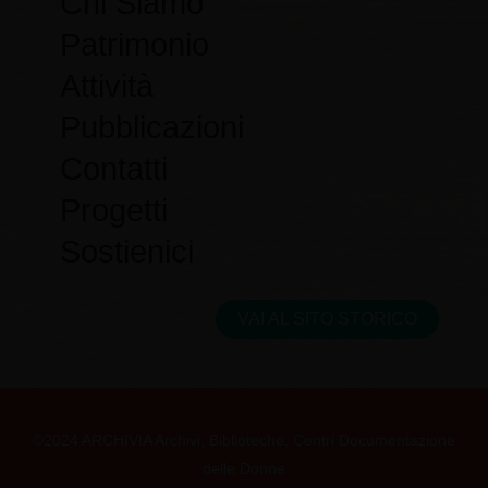
Chi Siamo
k
a
Patrimonio
m
Attività
Pubblicazioni
Contatti
Progetti
Sostienici
VAI AL SITO STORICO
©2024 ARCHIVIA Archivi, Biblioteche, Centri Documentazione
delle Donne