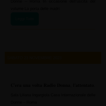
Donne – Roma In occasione dell’uscita del
volume La porta delle madri
Leggi Tutto
SABATO 23 NOVEMBRE 2023
𝐂’𝐞𝐫𝐚 𝐮𝐧𝐚 𝐯𝐨𝐥𝐭𝐚 𝐑𝐚𝐝𝐢𝐨 𝐃𝐨𝐧𝐧𝐚, 𝐥’𝐚𝐭𝐭𝐞𝐧𝐭𝐚𝐭𝐨.
Sala Liliana Ingargiola Casa Internazionale delle
Donne – Roma