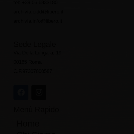
tel: +39 06 6833180
archivia.cidd@libero.it
archivia.info@libero.it
Sede Legale
Via Della Lungara, 19
00165 Roma
C.F.97307800587
F
I
a
n
c
s
Menù Rapido
e
t
b
a
Home
o
g
o
r