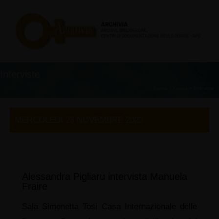
Vai
al
contenuto
Interviste
Home
»
Attività
»
Interviste
MERCOLEDÌ 23 NOVEMBRE 2023
Alessandra Pigliaru intervista Manuela
Fraire
Sala Simonetta Tosi Casa Internazionale delle