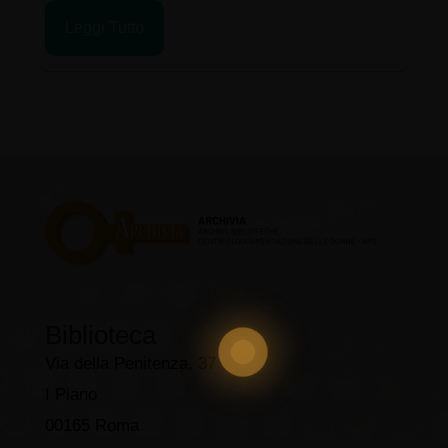
Leggi Tutto
Biblioteca
Via della Penitenza, 37
I Piano
00165 Roma